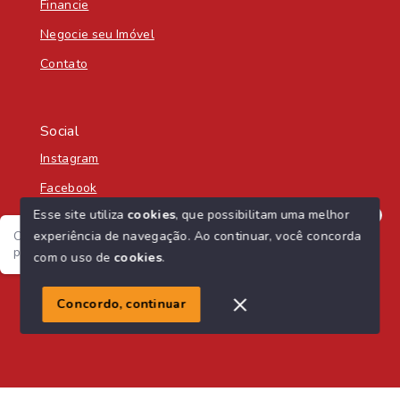
Financie
Negocie seu Imóvel
Contato
Social
Instagram
Facebook
Esse site utiliza
cookies
, que possibilitam uma melhor
experiência de navegação.
Ao continuar, você concorda
Olá! Seja bem-vindo á Nascente Sul Imobiliária! :) Como
posso te ajudar?
com o uso de
cookies
.
© Copyright 2026 - Nascente Sul Imobiliária - Todos os
direitos reservados
1
Concordo, continuar
SITE PARA IMOBILIARIA