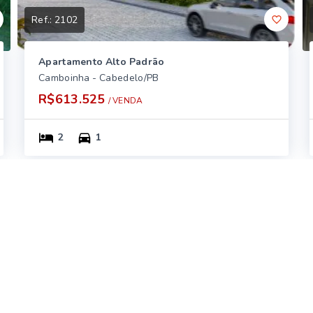
Ref.:
2102
Apartamento Alto Padrão
Camboinha - Cabedelo/PB
R$613.525
/ 
VENDA
2
1