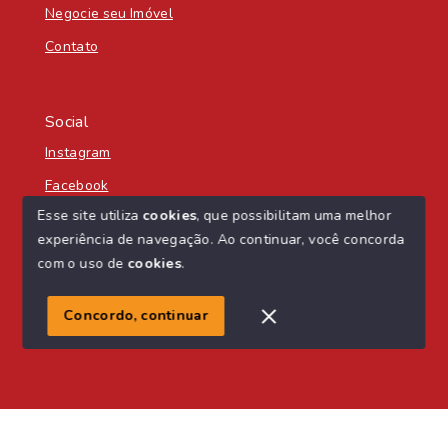
Negocie seu Imóvel
Contato
Social
Instagram
Facebook
Esse site utiliza
cookies
, que possibilitam uma melhor
experiência de navegação.
Ao continuar, você concorda
com o uso de
cookies
.
© Copyright 2026 - Nascente Sul Imobiliária - Todos os
direitos reservados
Concordo, continuar
SITE PARA IMOBILIARIA
Início
Histórico
Favoritos