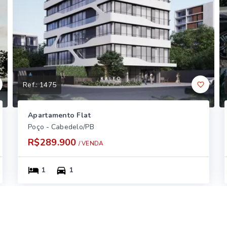
Ref.:
1475
Apartamento Flat
Poço - Cabedelo/PB
R$289.900
/ 
VENDA
1
1