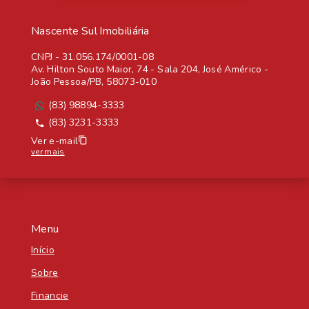
Nascente Sul Imobiliária
CNPJ
-
31.056.174/0001-08
Av. Hilton Souto Maior, 74 - Sala 204, José Américo -
João Pessoa/PB, 58073-010
(83) 98894-3333
(83) 3231-3333
Ver e-mail
ver mais
Menu
Início
Sobre
Financie