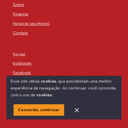
Sobre
Financie
Negocie seu Imóvel
Contato
Social
Instagram
Facebook
Esse site utiliza
cookies
, que possibilitam uma melhor
experiência de navegação.
Ao continuar, você concorda
com o uso de
cookies
.
© Copyright 2026 - Nascente Sul Imobiliária - Todos os
direitos reservados
Concordo, continuar
SITE PARA IMOBILIARIA