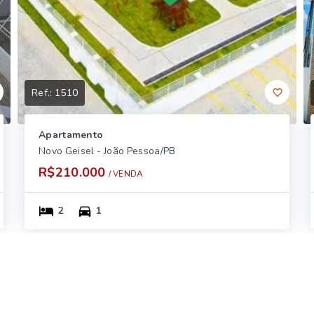
Ref.:
1510
Apartamento
Novo Geisel - João Pessoa/PB
R$210.000
/ 
VENDA
2
1