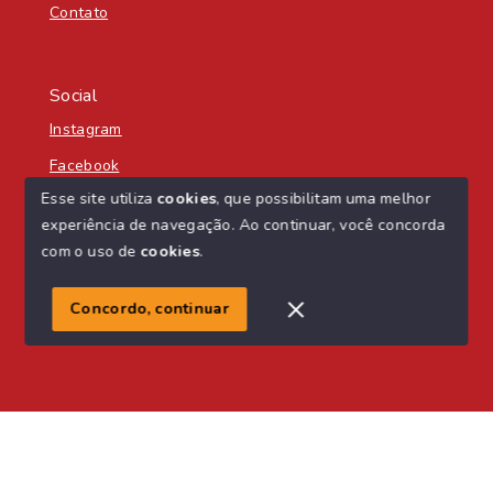
Contato
Social
Instagram
Facebook
Esse site utiliza
cookies
, que possibilitam uma melhor
experiência de navegação.
Ao continuar, você concorda
com o uso de
cookies
.
© Copyright 2026 - Nascente Sul Imobiliária - Todos os
direitos reservados
Concordo, continuar
SITE PARA IMOBILIARIA
Início
Histórico
Favoritos