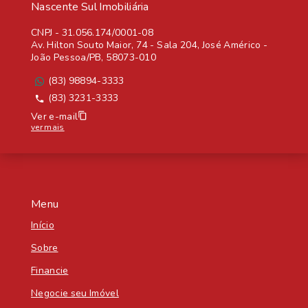
Nascente Sul Imobiliária
CNPJ
-
31.056.174/0001-08
Av. Hilton Souto Maior, 74 - Sala 204, José Américo -
João Pessoa/PB, 58073-010
(83) 98894-3333
(83) 3231-3333
Ver e-mail
ver mais
Menu
Início
Sobre
Financie
Negocie seu Imóvel