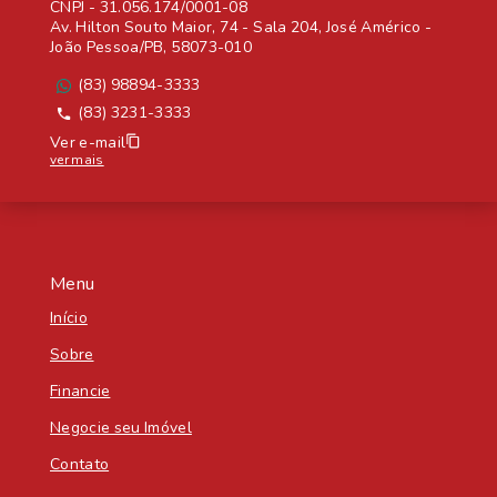
CNPJ
-
31.056.174/0001-08
Av. Hilton Souto Maior, 74 - Sala 204, José Américo -
João Pessoa/PB, 58073-010
(83) 98894-3333
(83) 3231-3333
Ver e-mail
ver mais
Menu
Início
Sobre
Financie
Negocie seu Imóvel
Contato