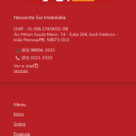
Nascente Sul Imobiliária
CNPJ
-
31.056.174/0001-08
Av. Hilton Souto Maior, 74 - Sala 204, José Américo -
João Pessoa/PB, 58073-010
(83) 98894-3333
(83) 3231-3333
Ver e-mail
ver mais
Menu
Início
Sobre
Financie