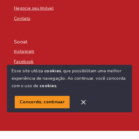
Negocie seu Imóvel
Contato
Social
Instagram
Facebook
Esse site utiliza
cookies
, que possibilitam uma melhor
experiência de navegação.
Ao continuar, você concorda
com o uso de
cookies
.
© Copyright 2026 - Nascente Sul Imobiliária - Todos os
direitos reservados
Concordo, continuar
SITE PARA IMOBILIARIA