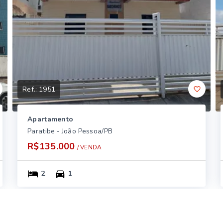
Ref.:
1951
Apartamento
Paratibe - João Pessoa/PB
R$135.000
/ 
VENDA
2
1