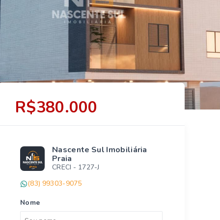
R$380.000
Nascente Sul Imobiliária
Praia
CRECI -
1727-J
(83) 99303-9075
Nome