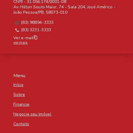
CNPJ
-
31.056.174/0001-08
Av. Hilton Souto Maior, 74 - Sala 204, José Américo -
João Pessoa/PB, 58073-010
(83) 98894-3333
(83) 3231-3333
Ver e-mail
ver mais
Menu
Início
Sobre
Financie
Negocie seu Imóvel
Contato