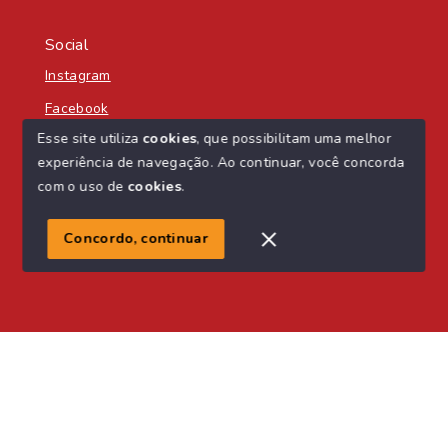
Social
Instagram
Facebook
Esse site utiliza
cookies
, que possibilitam uma melhor
experiência de navegação.
Ao continuar, você concorda
com o uso de
cookies
.
© Copyright 2026 - Nascente Sul Imobiliária - Todos os
direitos reservados
Concordo, continuar
SITE PARA IMOBILIARIA
Início
Histórico
Favoritos