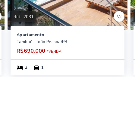
Ref.:
2031
Apartamento
Tambaú - João Pessoa/PB
R$690.000
/ 
VENDA
2
1