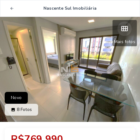
Nascente Sul Imobiliária
Mais fotos
Novo
8
Fotos
R$769.990