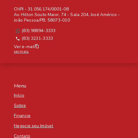
CNPJ
-
31.056.174/0001-08
Av. Hilton Souto Maior, 74 - Sala 204, José Américo -
João Pessoa/PB, 58073-010
(83) 98894-3333
(83) 3231-3333
Ver e-mail
ver mais
Menu
Início
Sobre
Financie
Negocie seu Imóvel
Contato