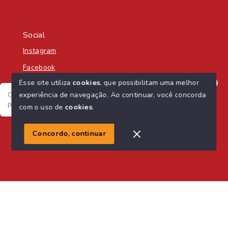
Social
Instagram
Facebook
Esse site utiliza
cookies
, que possibilitam uma melhor
experiência de navegação.
Ao continuar, você concorda
Olá! Seja bem-vindo á Nascente Sul Imobiliária! :) Como
posso te ajudar?
com o uso de
cookies
.
© Copyright 2026 - Nascente Sul Imobiliária - Todos os
direitos reservados
1
Concordo, continuar
SITE PARA IMOBILIARIA
Início
Histórico
Favoritos