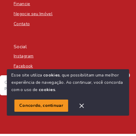
Financie
Negocie seu Imóvel
Contato
Social
Instagram
Facebook
Esse site utiliza
cookies
, que possibilitam uma melhor
experiência de navegação.
Ao continuar, você concorda
Olá! Seja bem-vindo á Nascente Sul Imobiliária! :) Como
posso te ajudar?
com o uso de
cookies
.
© Copyright 2026 - Nascente Sul Imobiliária - Todos os
direitos reservados
1
Concordo, continuar
SITE PARA IMOBILIARIA