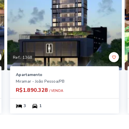
Ref.:
1368
Apartamento
Miramar - João Pessoa/PB
R$1.890.328
/ 
VENDA
3
1