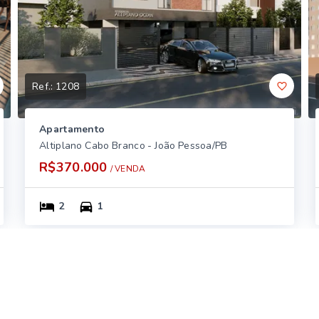
Ref.:
1208
Apartamento
Altiplano Cabo Branco - João Pessoa/PB
R$370.000
/ 
VENDA
2
1