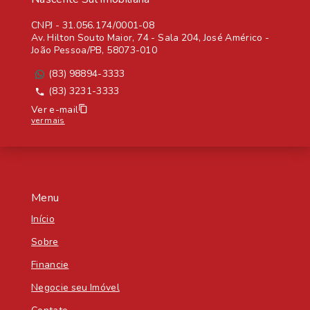
CNPJ
-
31.056.174/0001-08
Av. Hilton Souto Maior, 74 - Sala 204, José Américo -
João Pessoa/PB, 58073-010
(83) 98894-3333
(83) 3231-3333
Ver e-mail
ver mais
Menu
Início
Sobre
Financie
Negocie seu Imóvel