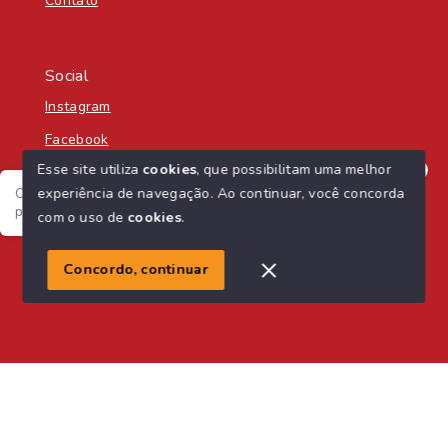
Contato
Social
Instagram
Facebook
Esse site utiliza
cookies
, que possibilitam uma melhor
experiência de navegação.
Ao continuar, você concorda
Olá! Seja bem-vindo á Nascente Sul Imobiliária! :) Como
posso te ajudar?
com o uso de
cookies
.
© Copyright 2026 - Nascente Sul Imobiliária - Todos os
direitos reservados
1
Concordo, continuar
SITE PARA IMOBILIARIA
Início
Histórico
Favoritos