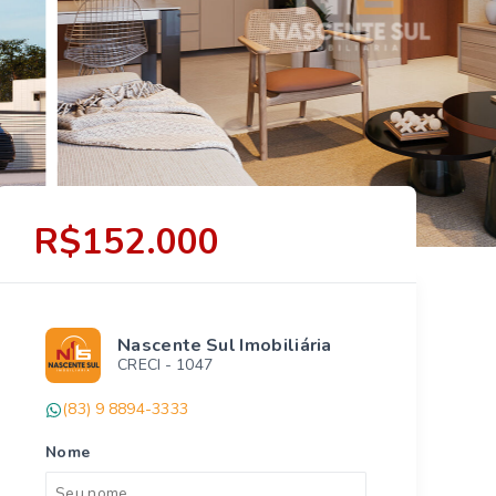
R$152.000
Nascente Sul Imobiliária
CRECI -
1047
(83) 9 8894-3333
Nome