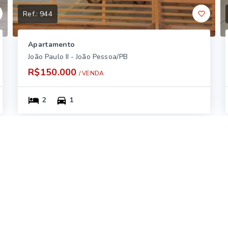
Ref.:
944
Apartamento
João Paulo II - João Pessoa/PB
R$150.000
/ 
VENDA
2
1