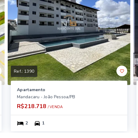
Ref.:
1390
Apartamento
Mandacaru - João Pessoa/PB
R$218.718
/ 
VENDA
2
1