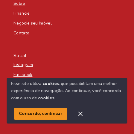
Sobre
Financie
Negocie seu Imóvel
Contato
Social
Instagram
Facebook
Esse site utiliza
cookies
, que possibilitam uma melhor
experiência de navegação.
Ao continuar, você concorda
com o uso de
cookies
.
© Copyright 2026 - Nascente Sul Imobiliária - Todos os
direitos reservados
Concordo, continuar
SITE PARA IMOBILIARIA