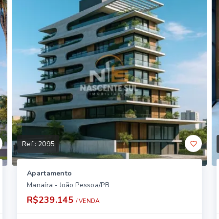
Ref.:
2095
Apartamento
Manaíra - João Pessoa/PB
R$239.145
/ 
VENDA