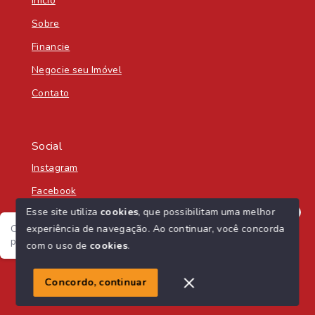
Início
Sobre
Financie
Negocie seu Imóvel
Contato
Social
Instagram
Facebook
Esse site utiliza
cookies
, que possibilitam uma melhor
experiência de navegação.
Ao continuar, você concorda
Olá! Seja bem-vindo á Nascente Sul Imobiliária! :) Como
posso te ajudar?
com o uso de
cookies
.
© Copyright 2026 - Nascente Sul Imobiliária - Todos os
direitos reservados
1
Concordo, continuar
SITE PARA IMOBILIARIA