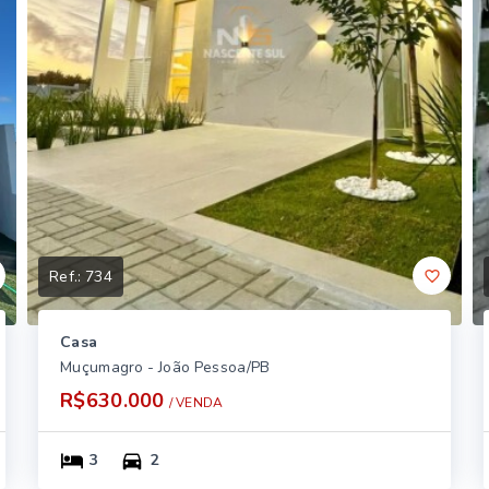
Ref.:
734
Casa
Muçumagro - João Pessoa/PB
R$630.000
/ 
VENDA
3
2