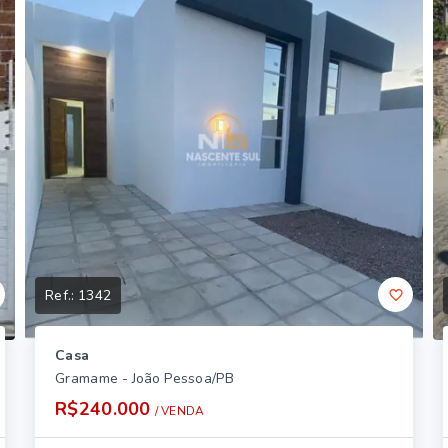
Ref.:
1342
Casa
Gramame - João Pessoa/PB
R$240.000
/ 
VENDA