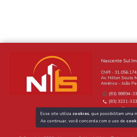
Nascente Sul Imob
CNPJ
-
31.056.17
Av. Hilton Souto M
Américo - João P
(83) 98894-3
(83) 3231-33
Ver e-mail
Esse site utiliza
cookies
, que possibilitam uma 
ver mais
Ao continuar, você concorda com o uso de
cook