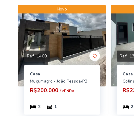
Novo
Ref.:
1400
Ref.:
1
Casa
Casa
Muçumagro - João Pessoa/PB
Colin
R$200.000
R$2
/ 
VENDA
2
1
2