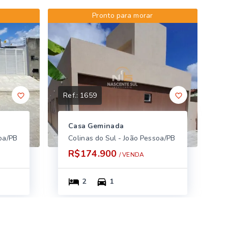
Pronto para morar
Ref.:
1659
Casa Geminada
soa/PB
Colinas do Sul - João Pessoa/PB
R$174.900
/ 
VENDA
2
1