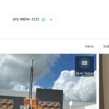
(83) 98894-3333
Início
So
Mais fotos