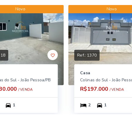
Novo
Novo
318
Ref.:
1370
Casa
as do Sul - João Pessoa/PB
Colinas do Sul - João Pes
30.000
R$197.000
/ 
VENDA
/ 
VENDA
1
2
1