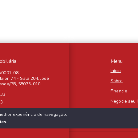
iliária
Menu
Início
4/0001-08
aior, 74 - Sala 204, José
Sobre
essoa/PB, 58073-010
Financie
333
Negocie seu 
33
Contato
melhor experiência de navegação.
ies
.