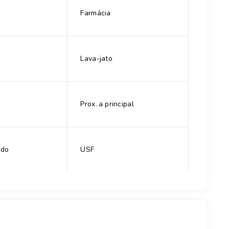
Farmácia
Lava-jato
Prox. a principal
ado
USF