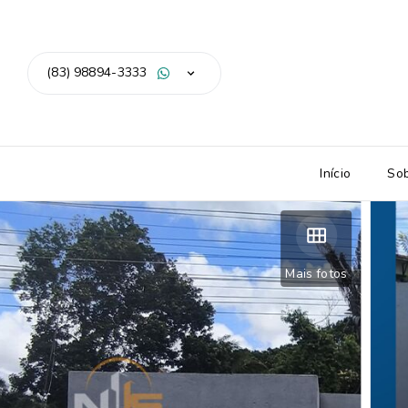
(83) 98894-3333
Início
So
Mais fotos