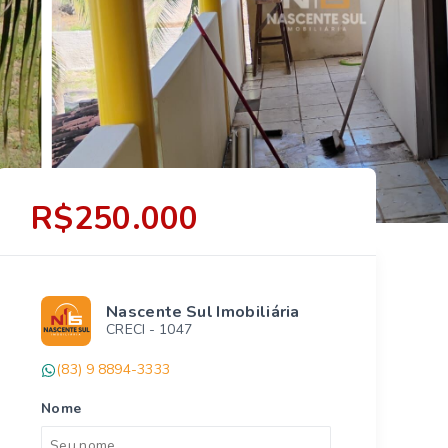
R$250.000
Nascente Sul Imobiliária
CRECI -
1047
(83) 9 8894-3333
Nome