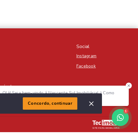
Social
Instagram
Facebook
Imóvel
Olá! Seja bem-vindo á Nascente Sul Imobiliária! :) Como
posso te ajudar?
Concordo, continuar
1
SITE PARA IMOBILIARIA