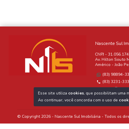
Nascente Sul Imob
CNPJ
-
31.056.17
Av. Hilton Souto M
Américo - João P
(83) 98894-3
(83) 3231-33
Ver e-mail
Esse site utiliza
cookies
, que possibilitam uma 
ver mais
Ao continuar, você concorda com o uso de
cook
© Copyright 2026 - Nascente Sul Imobiliária - Todos os dir