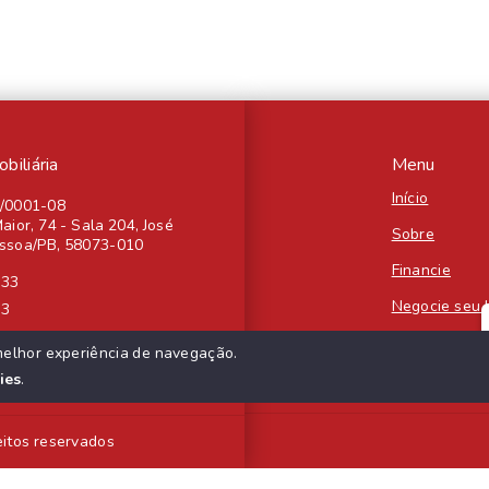
iliária
Menu
Início
4/0001-08
aior, 74 - Sala 204, José
Sobre
essoa/PB, 58073-010
Financie
333
Negocie seu 
33
Contato
melhor experiência de navegação.
ies
.
eitos reservados