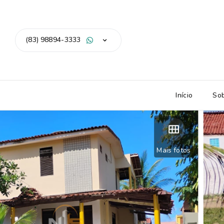
(83) 98894-3333
Início
So
Mais fotos