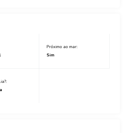
Próximo ao mar:
l
Sim
ia?:
a