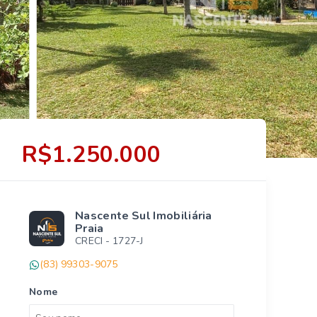
R$1.250.000
Nascente Sul Imobiliária
Praia
CRECI -
1727-J
(83) 99303-9075
Nome