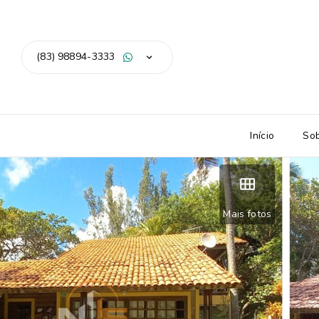
(83) 98894-3333
Início
So
Mais fotos