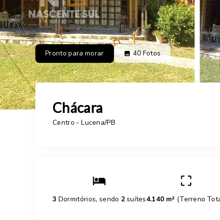
Pronto para morar
40
Fotos
Chácara
Centro - Lucena/PB
3
Dormitórios, sendo
2
suítes
4.140 m²
(
Terreno Tot