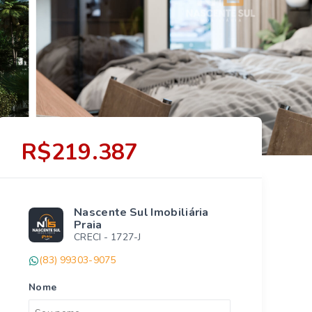
R$219.387
Nascente Sul Imobiliária
Praia
CRECI -
1727-J
(83) 99303-9075
Nome