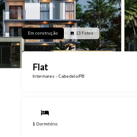
Em construção
13
Fotos
Flat
Intermares - Cabedelo/PB
1
Dormitório