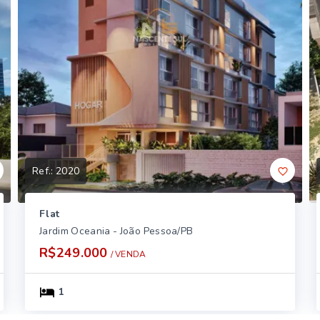
Ref.:
2020
Flat
Jardim Oceania - João Pessoa/PB
R$249.000
/ 
VENDA
1