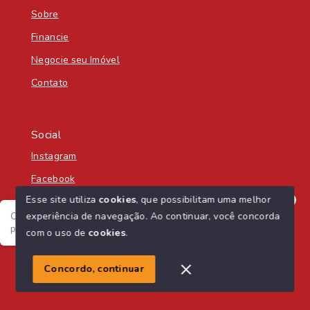
Sobre
Financie
Negocie seu Imóvel
Contato
Social
Instagram
Facebook
Esse site utiliza
cookies
, que possibilitam uma melhor
experiência de navegação.
Ao continuar, você concorda
Olá! Seja bem-vindo á Nascente Sul Imobiliária! :) Como
posso te ajudar?
com o uso de
cookies
.
© Copyright 2026 - Nascente Sul Imobiliária - Todos os
direitos reservados
1
Concordo, continuar
SITE PARA IMOBILIARIA