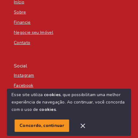
Início
Sobre
Financie
Negocie seu Imóvel
Contato
Social
Instagram
Facebook
Esse site utiliza
cookies
, que possibilitam uma melhor
experiência de navegação.
Ao continuar, você concorda
com o uso de
cookies
.
© Copyright 2026 - Nascente Sul Imobiliária - Todos os
direitos reservados
Concordo, continuar
SITE PARA IMOBILIARIA