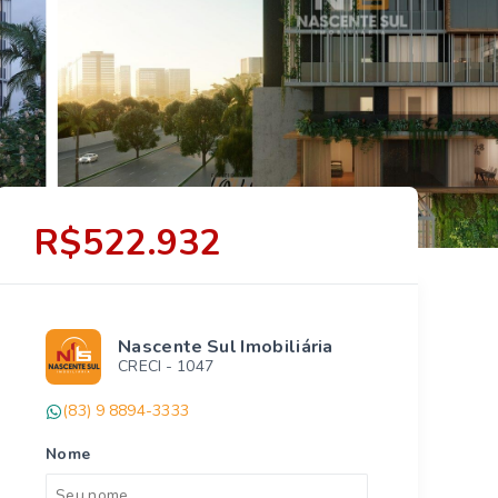
R$522.932
Nascente Sul Imobiliária
CRECI -
1047
(83) 9 8894-3333
Nome