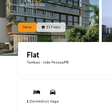
Novo
31
Fotos
Flat
Tambaú - João Pessoa/PB
1
Dormitório
1 Vaga