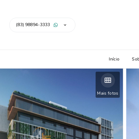
(83) 98894-3333
Início
So
Mais fotos