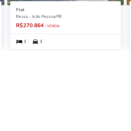
Flat
Bessa - João Pessoa/PB
R$270.864
/ 
VENDA
1
1