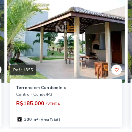
Ref.:
1855
Terreno em Condomínio
Centro - Conde/PB
R$185.000
/ 
VENDA
300 m²
(
Área Total
)