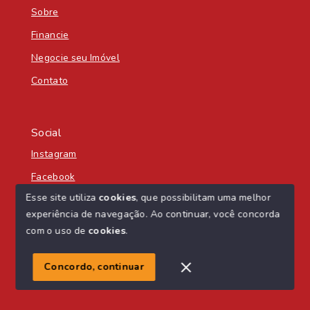
Sobre
Financie
Negocie seu Imóvel
Contato
Social
Instagram
Facebook
Esse site utiliza
cookies
, que possibilitam uma melhor
experiência de navegação.
Ao continuar, você concorda
com o uso de
cookies
.
© Copyright 2026 - Nascente Sul Imobiliária - Todos os
direitos reservados
Concordo, continuar
SITE PARA IMOBILIARIA