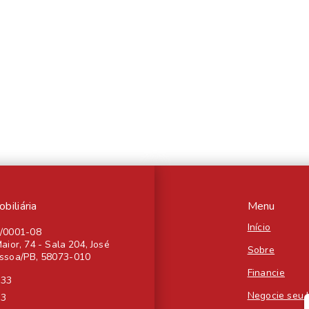
iliária
Menu
Início
4/0001-08
aior, 74 - Sala 204, José
Sobre
essoa/PB, 58073-010
Financie
333
Negocie seu 
33