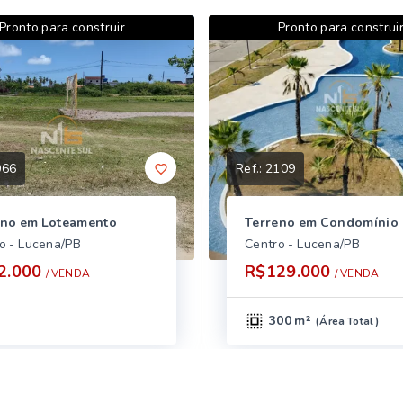
Pronto para construir
Pronto para construi
066
Ref.:
2109
eno em Loteamento
Terreno em Condomínio
o - Lucena/PB
Centro - Lucena/PB
2.000
R$129.000
/ 
VENDA
/ 
VENDA
300 m²
(
Área Total
)