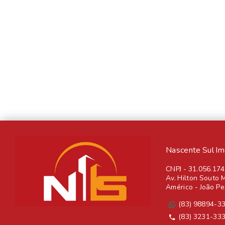
Nascente Sul Imob
CNPJ
-
31.056.17
Av. Hilton Souto M
Américo - João P
(83) 98894-3
(83) 3231-33