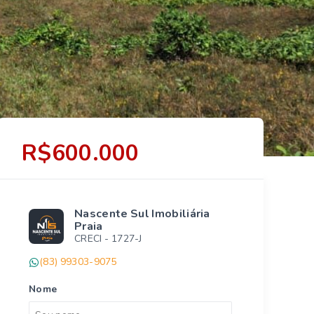
R$600.000
Nascente Sul Imobiliária
Praia
CRECI -
1727-J
(83) 99303-9075
Nome