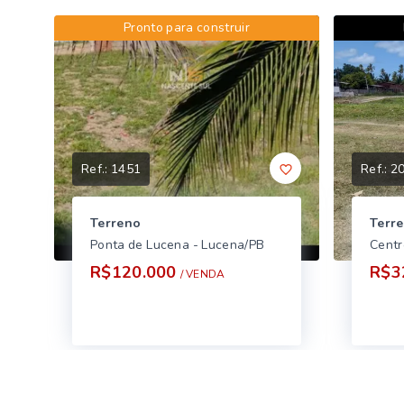
Pronto para construir
Ref.:
1451
Ref.:
2
Terreno
Terr
Ponta de Lucena - Lucena/PB
Centr
R$120.000
R$3
/ 
VENDA